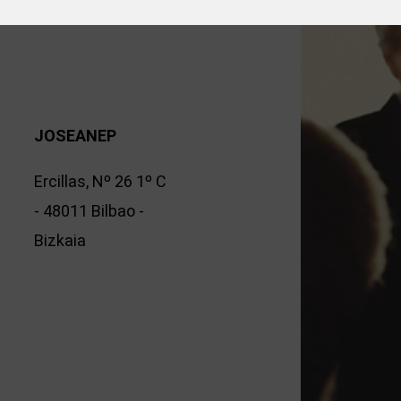
JOSEANEP
Ercillas, Nº 26 1º C
- 48011 Bilbao -
Bizkaia