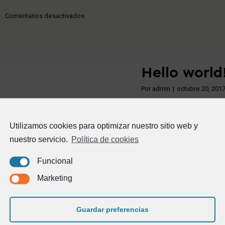
en
Comentarios desactivados
Lessons
in
proportion,
scale
Hello world
and
materials
Por
admin
|
octubre 20, 201
Welcome to WordPress. 
Utilizamos cookies para optimizar nuestro sitio web y
Más información
nuestro servicio.
Política de cookies
Funcional
Marketing
Guardar preferencias