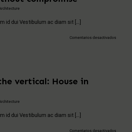
Architecture
m id dui Vestibulum ac diam sit [...]
en
Comentarios desactivados
Compact
without
comprom
the vertical: House in
Architecture
m id dui Vestibulum ac diam sit [...]
en
Comentarios desactivados