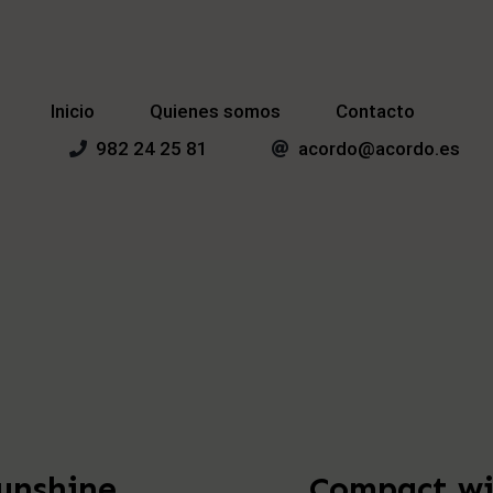
Inicio
Quienes somos
Contacto
982 24 25 81
acordo@acordo.es
Sunshine
Compact wi