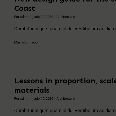
Coast
Por
admin
|
junio 19, 2020
|
Architecture
Curabitur aliquet quam id dui Vestibulum ac diam si
Más información
Lessons in proportion, scal
materials
Por
admin
|
junio 19, 2020
|
Architecture
Curabitur aliquet quam id dui Vestibulum ac diam si