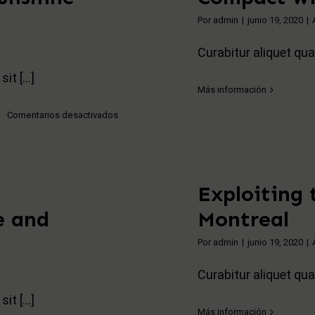
Por
admin
|
junio 19, 2020
|
Curabitur aliquet qua
t [...]
Más información
en
Comentarios desactivados
New
design
guide
for
Exploiting 
the
e and
Montreal
Sunshine
Coast
Por
admin
|
junio 19, 2020
|
Curabitur aliquet qua
t [...]
Más información