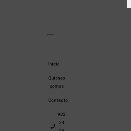
Inicio
Quienes
somos
Contacto
982
24
25