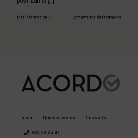
post. Edit or [...]
en
Más información
Comentarios desactivados
Hello
world!
Inicio
Quienes somos
Contacto
982 24 25 81