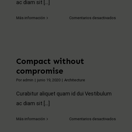
ac diam sit [...]
en
Más información
Comentarios desactivados
New
design
guide
for
the
Compact without
Sunshine
Coast
compromise
Por
admin
|
junio 19, 2020
|
Architecture
Curabitur aliquet quam id dui Vestibulum
ac diam sit [...]
en
Más información
Comentarios desactivados
Compact