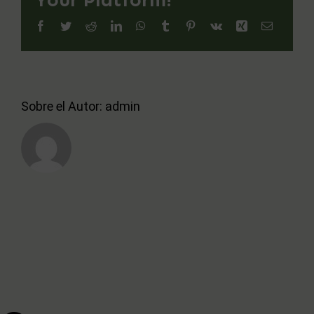
acordo@acordo.es
Facebook
Twitter
Reddit
LinkedIn
WhatsApp
Tumblr
Pinterest
Vk
Xing
Correo
electróni
Sobre el Autor:
admin