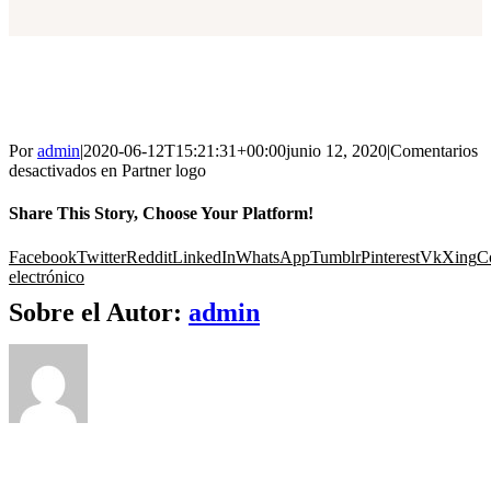
Por
admin
|
2020-06-12T15:21:31+00:00
junio 12, 2020
|
Comentarios
desactivados
en Partner logo
Share This Story, Choose Your Platform!
Facebook
Twitter
Reddit
LinkedIn
WhatsApp
Tumblr
Pinterest
Vk
Xing
C
electrónico
Sobre el Autor:
admin