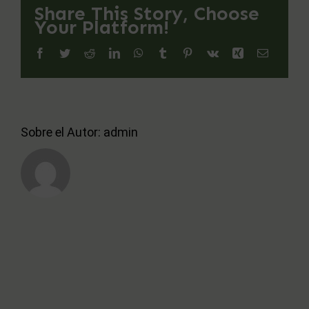
Share This Story, Choose
Your Platform!
acordo@acordo.es
Facebook
Twitter
Reddit
LinkedIn
WhatsApp
Tumblr
Pinterest
Vk
Xing
Correo
electróni
Sobre el Autor:
admin