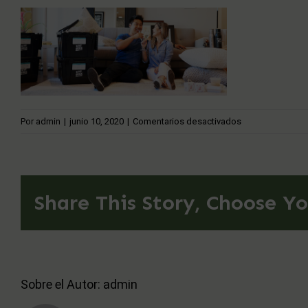
en
Por
admin
|
junio 10, 2020
|
Comentarios desactivados
Couple
drinking
wine
Share This Story, Choose Yo
Sobre el Autor:
admin