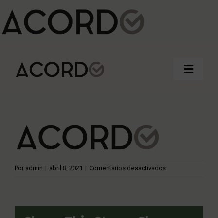
Saltar
al
contenido
Toggle
Naviga
Inicio
Quienes somos
en
Por
admin
|
abril 8, 2021
|
Comentarios desactivados
Contacto
acordo-
retina-
982 24 25 81
logo