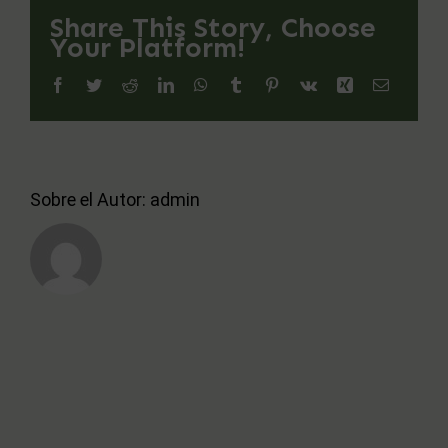
Share This Story, Choose
Your Platform!
acordo@acordo.es
Facebook
Twitter
Reddit
LinkedIn
WhatsApp
Tumblr
Pinterest
Vk
Xing
Correo
electróni
Sobre el Autor:
admin